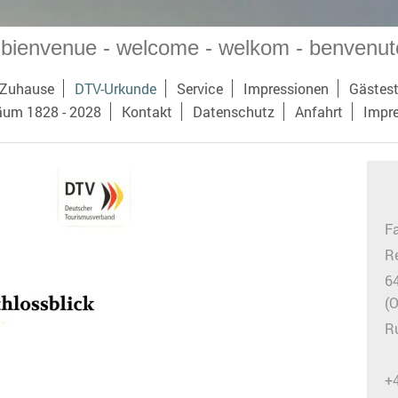
 bienvenue - welcome - welkom - benvenu
 Zuhause
DTV-Urkunde
Service
Impressionen
Gästes
äum 1828 - 2028
Kontakt
Datenschutz
Anfahrt
Impr
F
Re
6
(
Ru
+