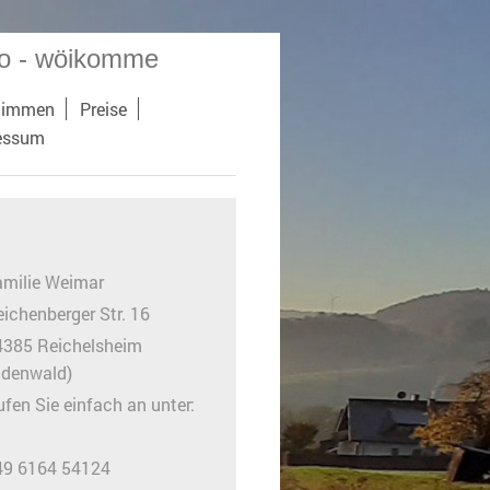
to - wöikomme
timmen
Preise
essum
amilie Weimar
ichenberger Str. 16
4385 Reichelsheim
Odenwald)
fen Sie einfach an unter:
49 6164 54124