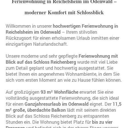
Ferienwohnung in Reichelsheim im Odenwald –
moderner Komfort mit Schlossblick
Willkommen in unserer
hochwertigen Ferienwohnung in
Reichelsheim im Odenwald
– Ihrem stilvollen
Rückzugsort für einen erholsamen Urlaub inmitten einer
einzigartigen Naturlandschaft.
Unsere moderne und sehr gepflegte
Ferienwohnung mit
Blick auf das Schloss Reichenberg
wurde mit viel Liebe
zum Detail geplant und hochwertig ausgestattet. Sie
bietet Ihnen ein angenehmes Wohnambiente, in dem Sie
sich vom ersten Moment an wie zu Hause fühlen können.
Auf großzügigen
93 m² Wohnfläche
erwartet Sie eine
vollständig ausgestattete Ferienwohnung, die sich ideal
für einen
Ganzjahresurlaub im Odenwald
eignet. Der
11,5
m² große, überdachte Balkon
lädt mit seinem direkten
Blick auf das Schloss Reichenberg zu entspannten
Stunden ein. Die Wohnung bietet Platz für
bis zu vier
Personen
und befindet sich in der oberen Etage unseres